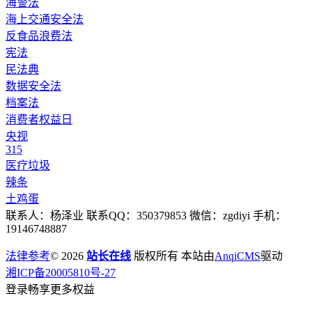
海警法
海上交通安全法
反食品浪费法
宪法
民法典
数据安全法
档案法
消费者权益日
央视
315
医疗垃圾
辣条
土鸡蛋
联系人：杨泽业 联系QQ：350379853 微信：zgdiyi 手机：
19146748887
法律参考
© 2026
站长在线
版权所有 本站由
AnqiCMS
驱动
湘ICP备20005810号-27
登录畅享更多权益