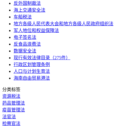
反外国制裁法
海上交通安全法
车船税法
地方各级人民代表大会和地方各级人民政府组织法
军人地位和权益保障法
电子签名法
反食品浪费法
数据安全法
现行有效法律目录（275件）
行政区划管理条例
人口与计划生育法
海南自由贸易港法
分类标签
资源税法
药品管理法
疫苗管理法
法官法
检察官法