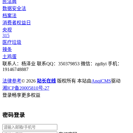
民法典
数据安全法
档案法
消费者权益日
央视
315
医疗垃圾
辣条
土鸡蛋
联系人：杨泽业 联系QQ：350379853 微信：zgdiyi 手机：
19146748887
法律参考
© 2026
站长在线
版权所有 本站由
AnqiCMS
驱动
湘ICP备20005810号-27
登录畅享更多权益
密码登录