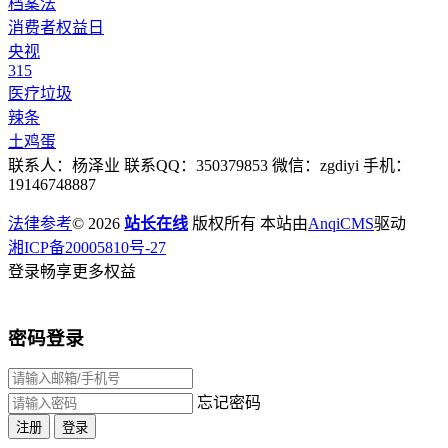
档案法
消费者权益日
央视
315
医疗垃圾
辣条
土鸡蛋
联系人：杨泽业 联系QQ：350379853 微信：zgdiyi 手机：
19146748887
法律参考
© 2026
站长在线
版权所有 本站由
AnqiCMS
驱动
湘ICP备20005810号-27
登录畅享更多权益
密码登录
忘记密码
注册
登录