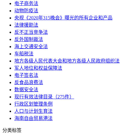
电子商务法
动物防疫法
央视《2020年315晚会》曝光的所有企业和产品
法律援助法
反不正当竞争法
反外国制裁法
海上交通安全法
车船税法
地方各级人民代表大会和地方各级人民政府组织法
军人地位和权益保障法
电子签名法
反食品浪费法
数据安全法
现行有效法律目录（275件）
行政区划管理条例
人口与计划生育法
海南自由贸易港法
分类标签